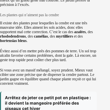
mieux qu’un grand geste mal contrôlé. Le jardin préfère la
précision à l’excès.
Les plantes qui n’aiment pas la cendre
Il existe des plantes pour lesquelles la cendre est une très
mauvaise idée. Elles aiment les sols acides, donc elles
supportent mal cette correction. C’est le cas des
azalées
, des
rhododendrons
, des
camélias
, des
myrtilliers
et des
hortensias bleus
.
Évitez aussi d’en mettre près des pommes de terre. Un sol trop
alcalin favorise certains problèmes, dont la gale. Là encore, un
geste trop rapide peut coûter cher plus tard.
Si vous avez un massif mélangé, soyez prudent. Mieux vaut
cibler une zone précise que de disperser la cendre partout. Le
jardin gagne en équilibre quand chaque plante reçoit ce qui lui
convient vraiment.
Arrêtez de jeter ce petit pot en plastique :
il devient la mangeoire préférée des
oiseaux cet hiver